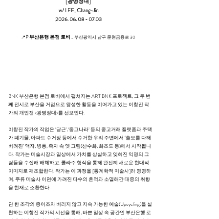
[광명정대]
w/ LEE, Chang-Jin
2026. 06. 08 - 07.03
P 부산은행 본점 로비
📍
_ 부산광역시 남구 문현금융로 30
BNK 부산은행 본점 로비에서 펼쳐지는 ART BNK 프로젝트, 그 두 번
째 전시로 부산을 거점으로 왕성한 활동을 이어가고 있는 이창진 작
가의 개인전 <광명정대>를 선보인다.
이창진 작가의 작업은 ‘당근’,‘중고나라’ 등의 중고거래 플랫폼과 주택
가 폐기물, 아파트 수거장 등에서 수거한 우리 주변에서 ‘쓸모를 다해
버려진’ 액자, 병풍, 족자 속 옛 그림(산수화, 화조도 등)에서 시작됩니
다. 작가는 미술시장과 일상에서 가치를 상실하고 잊혀진 익명의 그
림들을 수집해 해체하고, 콜라주 형식을 통해 완전히 새로운 현대적
이미지로 재조합한다. 작가는 이 과정을 [통계학적 미술사]라 명명하
며, 주류 미술사 이면에 가려진 다수의 흔적과 소멸해간 대중의 취향
을 현재로 소환한다.
단 한 조각의 종이조차 버리지 않고 지속 가능한 예술(Upcycling)을 실
천하는 이창진 작가의 시선을 통해, 바쁜 일상 속 공간인 부산은행 로