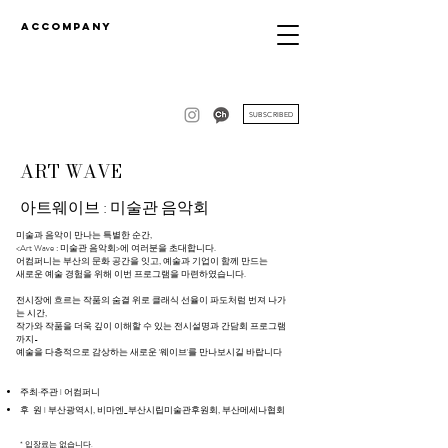
accompany
SUBSCRIBED
ART WAVE
아트웨이브 : 미술관 음악회
미술과 음악이 만나는 특별한 순간,
<Art Wave : 미술관 음악회>에 여러분을 초대합니다.
어컴퍼니는 부산의 문화 공간을 잇고, 예술과 기업이 함께 만드는
새로운 예술 경험을 위해 이번 프로그램을 마련하였습니다.
전시장에 흐르는 작품의 숨결 위로 클래식 선율이 파도처럼 번져 나가
는 시간,
작가와 작품을 더욱 깊이 이해할 수 있는 전시설명과 간담회 프로그램
까지-
예술을 다층적으로 감상하는 새로운 '웨이브'를 만나보시길 바랍니다
주최·주관 l 어컴퍼니
후 원 l 부산광역시, 비마엔_부산시립미술관후원회, 부산메세나협회
* 입장료는 없습니다.