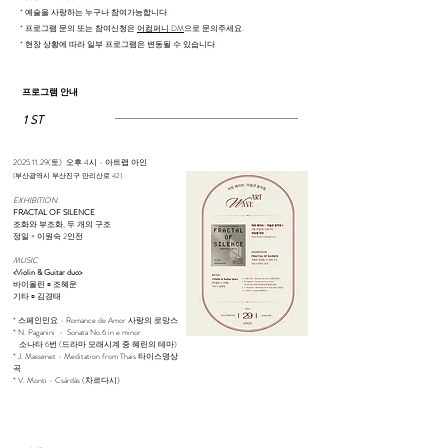
* 예술을 사랑하는 누구나 참여가능합니다.
* 프로그램 문의 또는 참여신청은
어컴퍼니 DM
으로 문의주세요.
* 현장 상황에 따라 일부 프로그램은 변동될 수 있습니다.
​​​프로그램 안내
1 ST
2025.11.29
(토) 오후 4시 - 아트랩 아인
(부산광역시 부산진구 만리산로 42)
EXHIBITION
FRACTAL OF SILENCE
조화와 부조화, 두 개의 구조
정일 × 이원숙 2인전
MUSIC
<Violin & Guitar duo>
바이올린
∞
조혜운
기타
∞
김경태
* 스페인민요 - Romance de Amor 사랑의 로망스
* N. Paganini - Sonata No.6 in e minor
소나타 6번 (드라마 모래시계 중 혜린의 테마)
* J. Massenet - Meditation from Thais 타이스명상
곡
* V. Monti - Csárdás (차르다시)