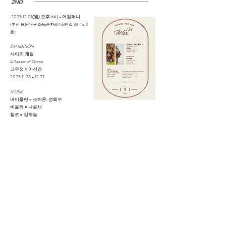
2ND
2025.12.01
(월) 오후 6시 - 어컴퍼니
(
부산 해운대구 좌동순환로
433번길 38-15, 2
층)
EXHIBITION
사이의 계절
A Season of Grace
고우정 X 이선경
2025.11.28 - 12.27
MUSIC
바이올린 ∞ 조혜운, 정희수
비올라 ∞ 나윤채
첼로 ∞ 김하늘
G. F. Handel - Water Music Suites 중 Alla
Hornpipe
F. Kreisler - Praeludium and Allegro
F. Kreisler - Liebefreud
A. Piazzolla- Introduccion al Angel
V. Monti - Csárdás